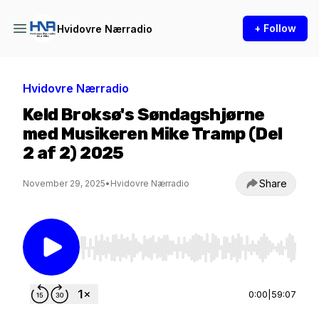
+ Follow
Hvidovre Nærradio
Hvidovre Nærradio
Keld Broksø's Søndagshjørne
med Musikeren Mike Tramp (Del
2 af 2) 2025
Share
November 29, 2025
•
Hvidovre Nærradio
Use Left/Right to seek, Home/End to jump to st
0:00
|
59:07