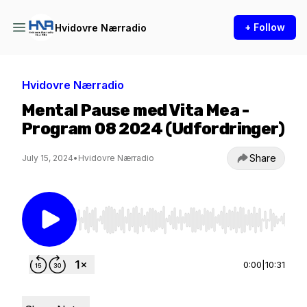
+ Follow
Hvidovre Nærradio
Hvidovre Nærradio
Mental Pause med Vita Mea -
Program 08 2024 (Udfordringer)
Share
July 15, 2024
•
Hvidovre Nærradio
Use Left/Right to seek, Home/End to jump to st
0:00
|
10:31